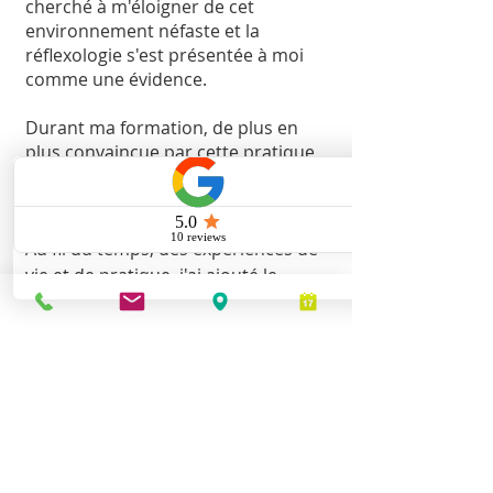
cherché à m'éloigner de cet
environnement néfaste et la
réflexologie s'est présentée à moi
comme une évidence.
Durant ma formation, de plus en
plus convaincue par cette pratique,
j'ai développé l'envie d'en faire
bénéficier le plus grand nombre.
Au fil du temps, des expériences de
vie et de pratique, j'ai ajouté le
coaching Santé et Bien-Être pour
accompagner un publique sensible
au développement de son bien-être
intérieur aussi bien que son
environnement extérieur.
Le cabinet propose l'alliance de
l'alignement intérieur et la création